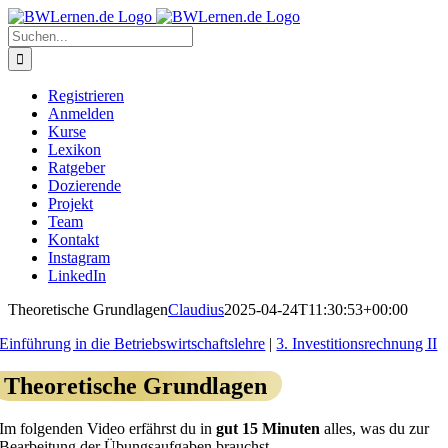
Zum
Inhalt
Suche
springen
nach:
Registrieren
Anmelden
Kurse
Lexikon
Ratgeber
Dozierende
Projekt
Team
Kontakt
Instagram
LinkedIn
Theoretische Grundlagen
Claudius
2025-04-24T11:30:53+00:00
Einführung in die Betriebswirtschaftslehre
|
3. Investitionsrechnung II
Theoretische Grundlagen
Im folgenden Video erfährst du in
gut 15 Minuten
alles, was du zur
Bearbeitung der Übungsaufgaben brauchst.