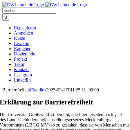
Zum
Inhalt
Suche
springen
nach:
Registrieren
Anmelden
Kurse
Lexikon
Ratgeber
Dozierende
Projekt
Team
Kontakt
Instagram
LinkedIn
Barrierefreiheit
Claudius
2025-03-11T11:25:11+00:00
Erklärung zur Barrierefreiheit
Die Universität Greifswald ist bemüht, alle Internetseiten nach § 13
des Landesbehindertengleichstellungsgesetzes Mecklenburg-
Vorpommern (LBGG MV) so zu gestalten, dass sie von Menschen mit