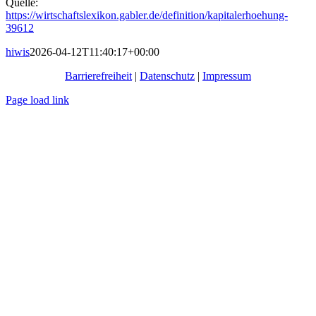
Quelle:
https://wirtschaftslexikon.gabler.de/definition/kapitalerhoehung-
39612
hiwis
2026-04-12T11:40:17+00:00
Barrierefreiheit
|
Datenschutz
|
Impressum
Page load link