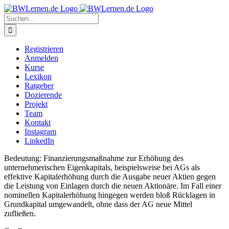
Zum
Inhalt
Suche
springen
nach:
Registrieren
Anmelden
Kurse
Lexikon
Ratgeber
Dozierende
Projekt
Team
Kontakt
Instagram
LinkedIn
Bedeutung: Finanzierungsmaßnahme zur Erhöhung des
unternehmerischen Eigenkapitals, bei­spiels­weise bei AGs als
effektive Kapitalerhöhung durch die Ausgabe neuer Aktien gegen
die Leistung von Einlagen durch die neuen Aktionäre. Im Fall einer
nominellen Kapital­erhöhung hingegen werden bloß Rücklagen in
Grundkapital umgewandelt, ohne dass der AG neue Mittel
zufließen.