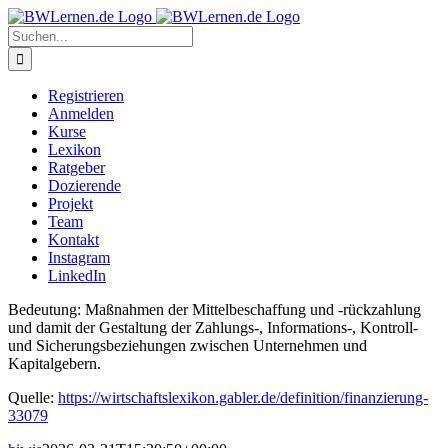
Zum
Inhalt
Suche
springen
nach:
Registrieren
Anmelden
Kurse
Lexikon
Ratgeber
Dozierende
Projekt
Team
Kontakt
Instagram
LinkedIn
Bedeutung: Maßnahmen der Mittelbeschaffung und -rückzahlung
und damit der Gestaltung der Zahlungs-, Informations-, Kontroll-
und Sicherungsbeziehungen zwischen Unternehmen und
Kapitalgebern.
Quelle:
https://wirtschaftslexikon.gabler.de/definition/finanzierung-
33079